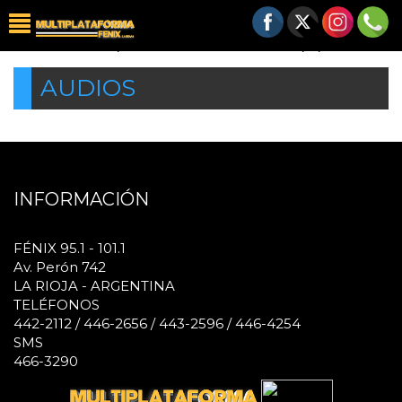
Notice
: Undefined index: page in
/var/www/fenix951/public/a2017/Consulta_audios.php
on line
7
AUDIOS
INFORMACIÓN
FÉNIX 95.1 - 101.1
Av. Perón 742
LA RIOJA - ARGENTINA
TELÉFONOS
442-2112 / 446-2656 / 443-2596 / 446-4254
SMS
466-3290