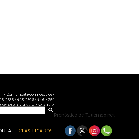
- Comunicate con nosotros -
 446-2656 / 443-2596 / 446-4254
pp: (380) 461-7752 / 430-1923
Pronóstico de Tutiempo.net
DULA
CLASIFICADOS