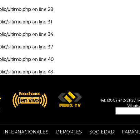
lic/ultimo.php
on line
28
lic/ultimo.php
on line
31
lic/ultimo.php
on line
34
lic/ultimo.php
on line
37
lic/ultimo.php
on line
40
lic/ultimo.php
on line
43
Tel: (380) 442-2112 /
Whatsa
INTERNACIONALES
DEPORTES
SOCIEDAD
FARÁN