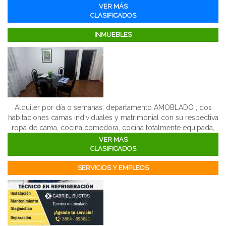
VER MÁS
CLASIFICADOS
INMUEBLES
Alquiler por día o semanas, departamento AMOBLADO , dos
habitaciones camas individuales y matrimonial con su respectiva
ropa de cama, cocina comedora, cocina totalmente equipada,
tv, wi fi, heladera, etc. Entre rotonda las banderitas y hospital de
VER MAS
la madre y el niño, a metros de av. 1 de marzo.
CLASIFICADOS
SERVICIOS Y EMPLEOS