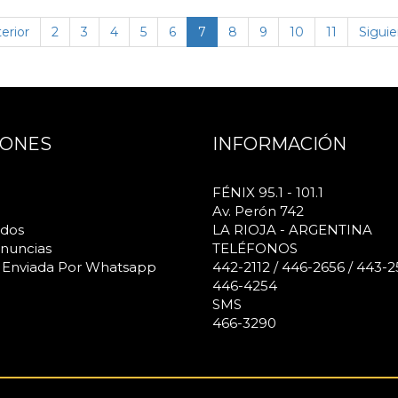
(página
erior
2
3
4
5
6
7
8
9
10
11
Siguie
actual)
IONES
INFORMACIÓN
FÉNIX 95.1 - 101.1
Av. Perón 742
ados
LA RIOJA - ARGENTINA
nuncias
TELÉFONOS
 Enviada Por Whatsapp
442-2112 / 446-2656 / 443-2
446-4254
SMS
466-3290