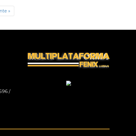
nte »
596 /