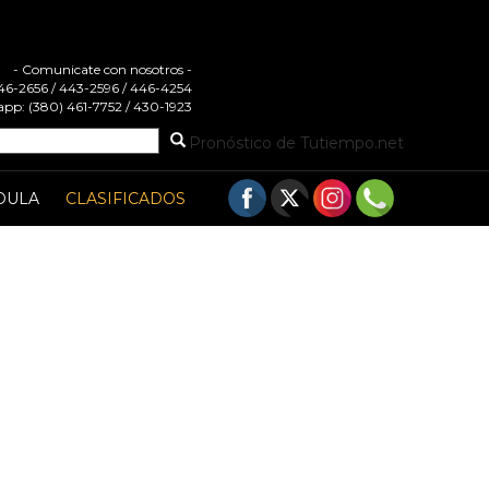
- Comunicate con nosotros -
 446-2656 / 443-2596 / 446-4254
pp: (380) 461-7752 / 430-1923
Pronóstico de Tutiempo.net
DULA
CLASIFICADOS