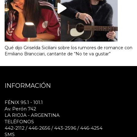
Qué dijo Griselda Siciliani sobre los rumores de romance con
Emiliano Brancciari, cantante de “No te va gustar”
INFORMACIÓN
FÉNIX 95.1 - 101.1
Av. Perón 742
LA RIOJA - ARGENTINA
TELÉFONOS
442-2112 / 446-2656 / 443-2596 / 446-4254
SMS