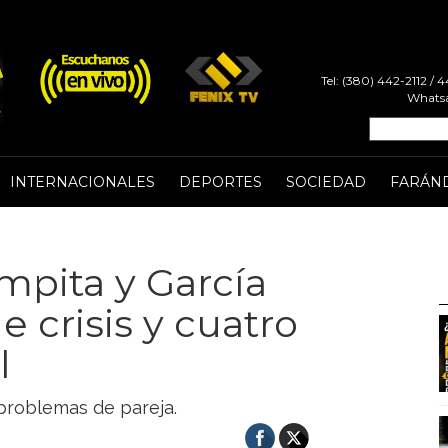
Tel: (380) 442-2112 /
Whatsa
INTERNACIONALES
DEPORTES
SOCIEDAD
FARÁN
mpita y García
 crisis y cuatro
l
 problemas de pareja.