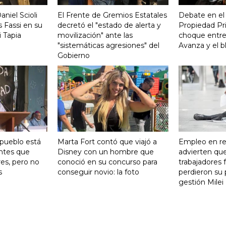
aniel Scioli
El Frente de Gremios Estatales
Debate en el
 Fassi en su
decretó el "estado de alerta y
Propiedad Pri
 Tapia
movilización" ante las
choque entre
"sistemáticas agresiones" del
Avanza y el b
Gobierno
 pueblo está
Marta Fort contó que viajó a
Empleo en re
ntes que
Disney con un hombre que
advierten qu
res, pero no
conoció en su concurso para
trabajadores 
s
conseguir novio: la foto
perdieron su 
gestión Milei