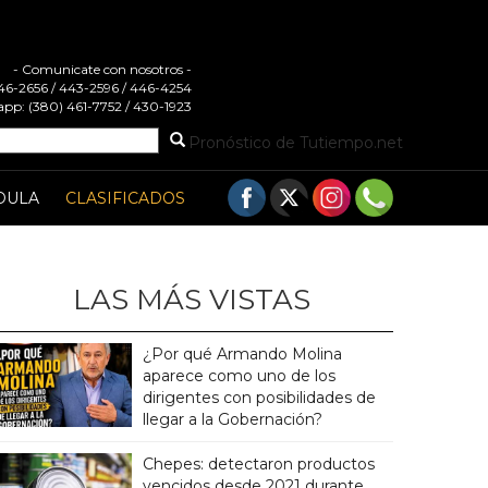
- Comunicate con nosotros -
 446-2656 / 443-2596 / 446-4254
pp: (380) 461-7752 / 430-1923
Pronóstico de Tutiempo.net
DULA
CLASIFICADOS
LAS MÁS VISTAS
¿Por qué Armando Molina
aparece como uno de los
dirigentes con posibilidades de
llegar a la Gobernación?
Chepes: detectaron productos
vencidos desde 2021 durante