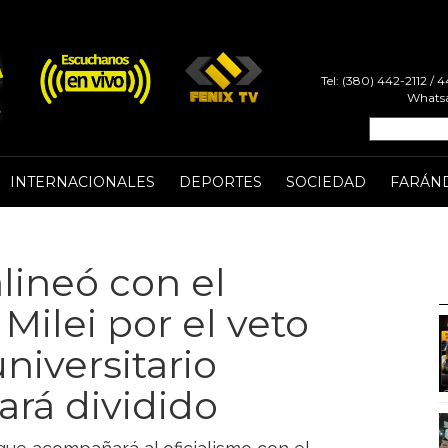
Tel: (380) 442-2112 /
Whatsa
INTERNACIONALES
DEPORTES
SOCIEDAD
FARÁN
lineó con el
Milei por el veto
niversitario
rá dividido