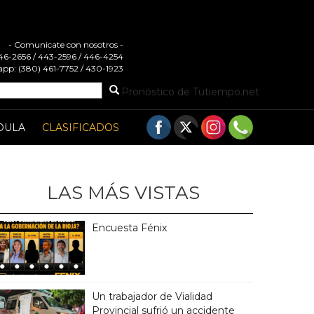
- Comunicate con nosotros -
 446-2656 / 443-2596 / 446-4254
pp: (380) 461-7752 / 430-1923
Pronóstico de Tutiempo.net
DULA
CLASIFICADOS
LAS MÁS VISTAS
Encuesta Fénix
Un trabajador de Vialidad
Provincial sufrió un accidente