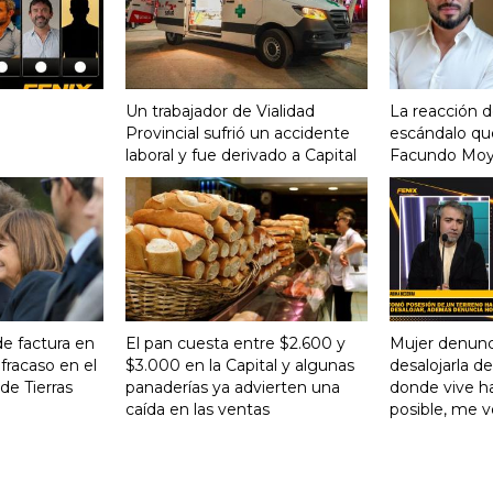
Un trabajador de Vialidad
La reacción d
Provincial sufrió un accidente
escándalo qu
laboral y fue derivado a Capital
Facundo Mo
de factura en
El pan cuesta entre $2.600 y
Mujer denunc
 fracaso en el
$3.000 en la Capital y algunas
desalojarla d
de Tierras
panaderías ya advierten una
donde vive ha
caída en las ventas
posible, me 