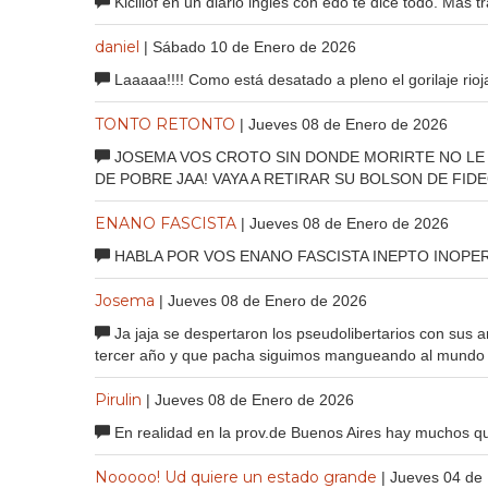
Kicillof en un diario inglés con edo te dice todo. Más t
daniel
| Sábado 10 de Enero de 2026
Laaaaa!!!! Como está desatado a pleno el gorilaje rioj
TONTO RETONTO
| Jueves 08 de Enero de 2026
JOSEMA VOS CROTO SIN DONDE MORIRTE NO LE 
DE POBRE JAA! VAYA A RETIRAR SU BOLSON DE FID
ENANO FASCISTA
| Jueves 08 de Enero de 2026
HABLA POR VOS ENANO FASCISTA INEPTO INOPE
Josema
| Jueves 08 de Enero de 2026
Ja jaja se despertaron los pseudolibertarios con sus 
tercer año y que pacha siguimos mangueando al mundo
Pirulin
| Jueves 08 de Enero de 2026
En realidad en la prov.de Buenos Aires hay muchos q
Nooooo! Ud quiere un estado grande
| Jueves 04 de