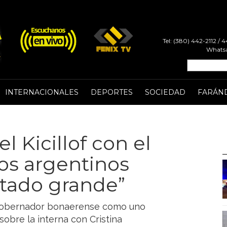
Tel: (380) 442-2112 /
Whatsa
INTERNACIONALES
DEPORTES
SOCIEDAD
FARÁN
l Kicillof con el
Los argentinos
stado grande”
al gobernador bonaerense como uno
sobre la interna con Cristina