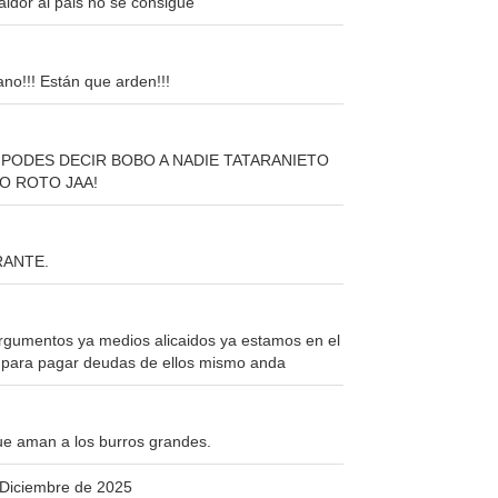
raidor al pais no se consigue
ano!!! Están que arden!!!
PODES DECIR BOBO A NADIE TATARANIETO
EO ROTO JAA!
RANTE.
argumentos ya medios alicaidos ya estamos en el
 para pagar deudas de ellos mismo anda
ue aman a los burros grandes.
 Diciembre de 2025