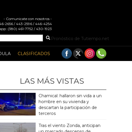
- Comunicate con nosotros -
 446-2656 / 443-2596 / 446-4254
pp: (380) 461-7752 / 430-1923
Pronóstico de Tutiempo.net
DULA
CLASIFICADOS
LAS MÁS VISTAS
Chamical: hallaron sin vida a un
hombre en su vivienda y
descartan la participación de
terceros
Tras el viento Zonda, anticipan
un marcado descenso de