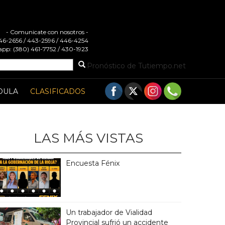
- Comunicate con nosotros -
 446-2656 / 443-2596 / 446-4254
pp: (380) 461-7752 / 430-1923
Pronóstico de Tutiempo.net
DULA
CLASIFICADOS
LAS MÁS VISTAS
Encuesta Fénix
Un trabajador de Vialidad
Provincial sufrió un accidente