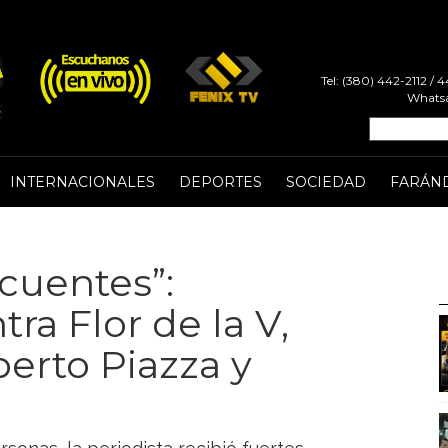
Tel: (380) 442-2112 /
Whatsa
INTERNACIONALES
DEPORTES
SOCIEDAD
FARÁN
cuentes”:
ra Flor de la V,
erto Piazza y