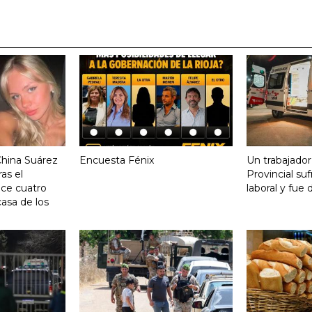
China Suárez
Encuesta Fénix
Un trabajador
ras el
Provincial su
ace cuatro
laboral y fue 
asa de los