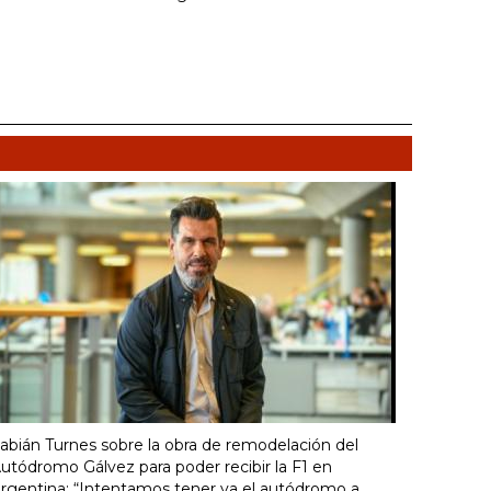
abián Turnes sobre la obra de remodelación del
utódromo Gálvez para poder recibir la F1 en
rgentina: “Intentamos tener ya el autódromo a