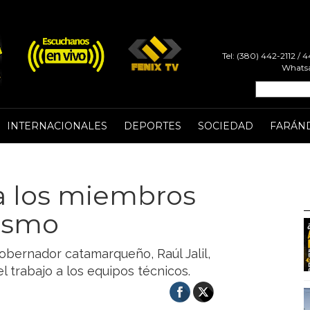
Tel: (380) 442-2112 /
Whatsa
INTERNACIONALES
DEPORTES
SOCIEDAD
FARÁN
a los miembros
rismo
gobernador catamarqueño, Raúl Jalil,
 trabajo a los equipos técnicos.