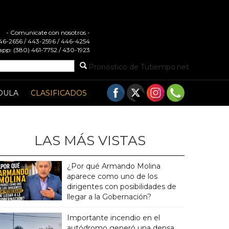
- Comunicate con nosotros -
 446-2656 / 443-2596 / 446-4254
pp: (380) 461-7752 / 430-1923
Pronóstico de Tutiempo.net
DULA
CLASIFICADOS
LAS MÁS VISTAS
¿Por qué Armando Molina
aparece como uno de los
dirigentes con posibilidades de
llegar a la Gobernación?
Importante incendio en el
autódromo generó una densa