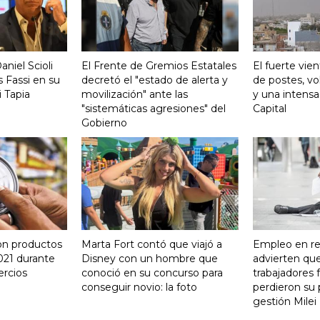
aniel Scioli
El Frente de Gremios Estatales
El fuerte vie
 Fassi en su
decretó el "estado de alerta y
de postes, vo
 Tapia
movilización" ante las
y una intensa
"sistemáticas agresiones" del
Capital
Gobierno
on productos
Marta Fort contó que viajó a
Empleo en re
021 durante
Disney con un hombre que
advierten qu
ercios
conoció en su concurso para
trabajadores 
conseguir novio: la foto
perdieron su 
gestión Milei