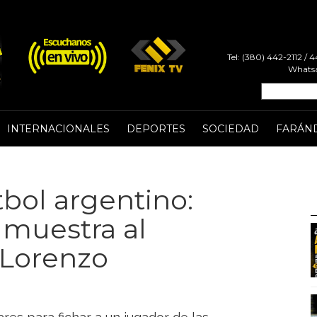
Tel: (380) 442-2112 /
Whatsa
INTERNACIONALES
DEPORTES
SOCIEDAD
FARÁN
tbol argentino:
 muestra al
 Lorenzo