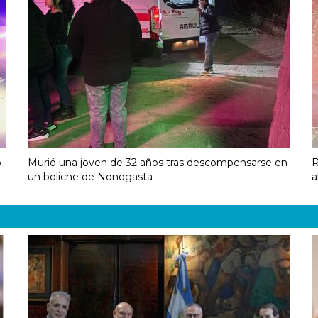
o
Murió una joven de 32 años tras descompensarse en
R
un boliche de Nonogasta
a