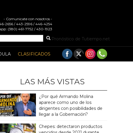
- Comunicate con nosotros -
 446-2656 / 443-2596 / 446-4254
pp: (380) 461-7752 / 430-1923
Pronóstico de Tutiempo.net
DULA
CLASIFICADOS
LAS MÁS VISTAS
¿Por qué Armando Molina
aparece como uno de los
dirigentes con posibilidades de
llegar a la Gobernación?
Chepes: detectaron productos
vencidos desde 2021 durante