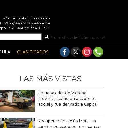
- Comunicate con nosotros -
 446-2656 / 443-2596 / 446-4254
pp: (380) 461-7752 / 430-1923
Pronóstico de Tutiempo.net
DULA
CLASIFICADOS
LAS MÁS VISTAS
Un trabajador de Vialidad
Provincial sufrió un accidente
laboral y fue derivado a Capital
Recuperan en Jesús María un
camión buscado por una causa