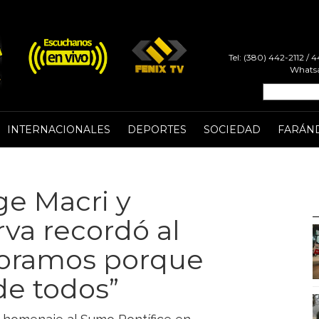
Tel: (380) 442-2112 /
Whatsa
INTERNACIONALES
DEPORTES
SOCIEDAD
FARÁN
rge Macri y
erva recordó al
Lloramos porque
de todos”