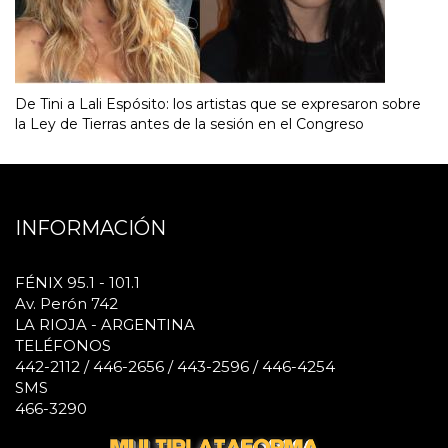
De Tini a Lali Espósito: los artistas que se expresaron sobre
la Ley de Tierras antes de la sesión en el Congreso
INFORMACIÓN
FÉNIX 95.1 - 101.1
Av. Perón 742
LA RIOJA - ARGENTINA
TELÉFONOS
442-2112 / 446-2656 / 443-2596 / 446-4254
SMS
466-3290