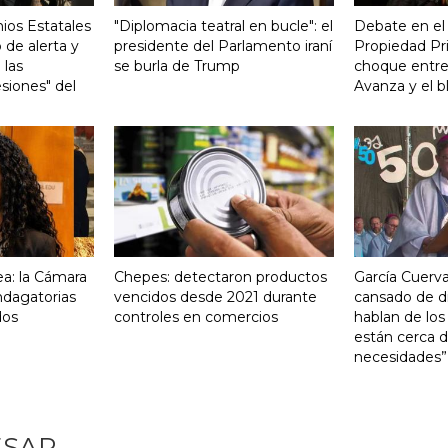
ios Estatales
"Diplomacia teatral en bucle": el
Debate en el
 de alerta y
presidente del Parlamento iraní
Propiedad Pri
 las
se burla de Trump
choque entre
siones" del
Avanza y el b
a: la Cámara
Chepes: detectaron productos
García Cuerva
indagatorias
vencidos desde 2021 durante
cansado de d
dos
controles en comercios
hablan de los
están cerca d
necesidades”
ESAR