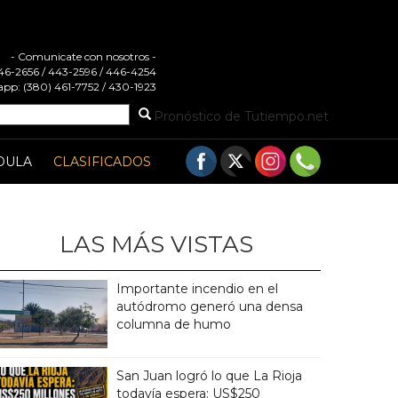
- Comunicate con nosotros -
 446-2656 / 443-2596 / 446-4254
pp: (380) 461-7752 / 430-1923
Pronóstico de Tutiempo.net
DULA
CLASIFICADOS
LAS MÁS VISTAS
Importante incendio en el
autódromo generó una densa
columna de humo
San Juan logró lo que La Rioja
todavía espera: US$250