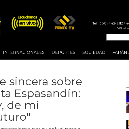
Tel: (380) 442-2112 /
Whatsa
INTERNACIONALES
DEPORTES
SOCIEDAD
FARÁN
e sincera sobre
ita Espasandín:
y, de mi
uturo"