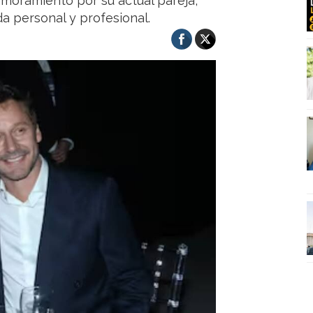
amoramiento por su actual pareja,
da personal y profesional.