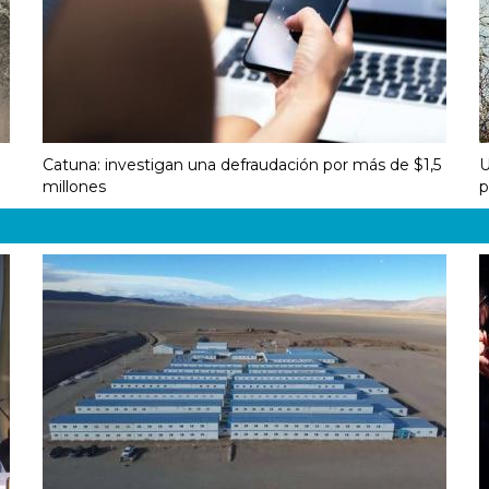
Catuna: investigan una defraudación por más de $1,5
U
millones
p