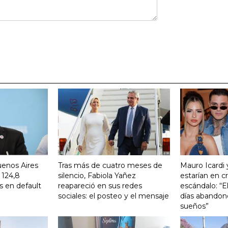
uenos Aires
Tras más de cuatro meses de
Mauro Icardi 
 124,8
silencio, Fabiola Yañez
estarían en cri
s en default
reapareció en sus redes
escándalo: “E
sociales: el posteo y el mensaje
días abandonó
sueños”