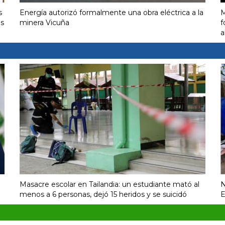
s
Energía autorizó formalmente una obra eléctrica a la
M
us
minera Vicuña
f
a
Masacre escolar en Tailandia: un estudiante mató al
N
menos a 6 personas, dejó 15 heridos y se suicidó
E