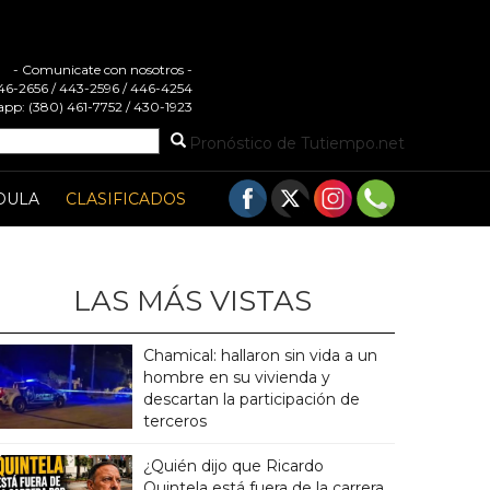
- Comunicate con nosotros -
 446-2656 / 443-2596 / 446-4254
pp: (380) 461-7752 / 430-1923
Pronóstico de Tutiempo.net
DULA
CLASIFICADOS
LAS MÁS VISTAS
Chamical: hallaron sin vida a un
hombre en su vivienda y
descartan la participación de
terceros
¿Quién dijo que Ricardo
Quintela está fuera de la carrera