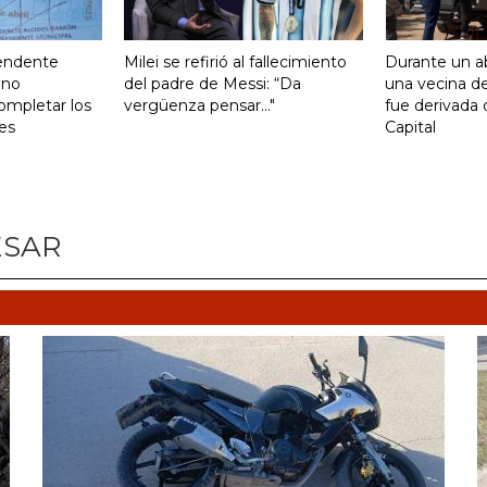
tendente
Milei se refirió al fallecimiento
Durante un ab
ono
del padre de Messi: “Da
una vecina de
ompletar los
vergüenza pensar..."
fue derivada 
es
Capital
ESAR