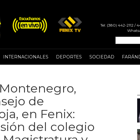
Tel: (380) 442-2112 /
Whatsa
INTERNACIONALES
DEPORTES
SOCIEDAD
FARÁN
a Montenegro,
nsejo de
ja, en Fenix:
sión del colegio
 Magistratura y