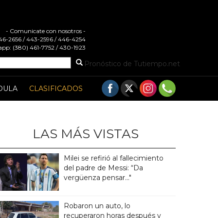
- Comunicate con nosotros -
 446-2656 / 443-2596 / 446-4254
pp: (380) 461-7752 / 430-1923
Pronóstico de Tutiempo.net
DULA
CLASIFICADOS
LAS MÁS VISTAS
Milei se refirió al fallecimiento
del padre de Messi: “Da
vergüenza pensar..."
Robaron un auto, lo
recuperaron horas después y