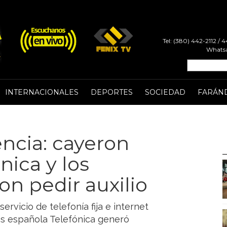
Tel: (380) 442-2112 /
Whatsa
INTERNACIONALES
DEPORTES
SOCIEDAD
FARÁN
ncia: cayeron
nica y los
on pedir auxilio
rvicio de telefonía fija e internet
s española Telefónica generó