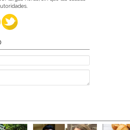
utoridades.
O