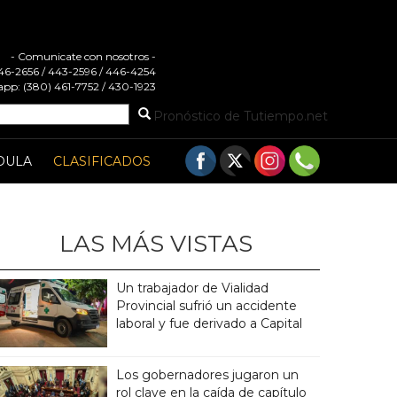
- Comunicate con nosotros -
 446-2656 / 443-2596 / 446-4254
pp: (380) 461-7752 / 430-1923
Pronóstico de Tutiempo.net
DULA
CLASIFICADOS
LAS MÁS VISTAS
Un trabajador de Vialidad
Provincial sufrió un accidente
laboral y fue derivado a Capital
Los gobernadores jugaron un
rol clave en la caída de capítulo