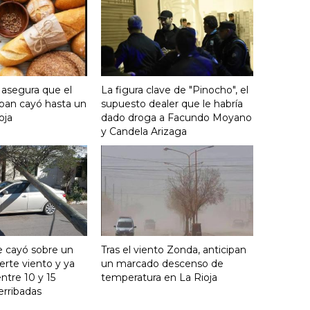
 asegura que el
La figura clave de "Pinocho", el
an cayó hasta un
supuesto dealer que le habría
oja
dado droga a Facundo Moyano
y Candela Arizaga
e cayó sobre un
Tras el viento Zonda, anticipan
uerte viento y ya
un marcado descenso de
ntre 10 y 15
temperatura en La Rioja
erribadas