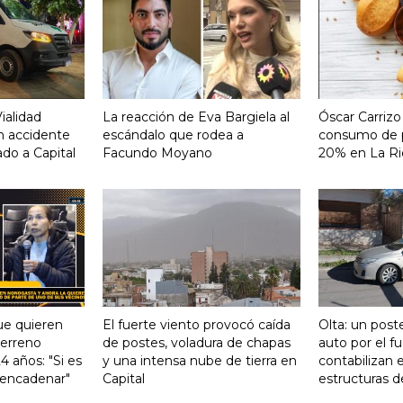
ialidad
La reacción de Eva Bargiela al
Óscar Carrizo
un accidente
escándalo que rodea a
consumo de p
ado a Capital
Facundo Moyano
20% en La Ri
ue quieren
El fuerte viento provocó caída
Olta: un post
terreno
de postes, voladura de chapas
auto por el f
 años: "Si es
y una intensa nube de tierra en
contabilizan e
 encadenar"
Capital
estructuras d