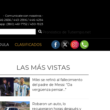
- Comunicate con nosotros -
 446-2656 / 443-2596 / 446-4254
pp: (380) 461-7752 / 430-1923
Pronóstico de Tutiempo.net
DULA
CLASIFICADOS
LAS MÁS VISTAS
Milei se refirió al fallecimiento
del padre de Messi: “Da
vergüenza pensar..."
Robaron un auto, lo
recuperaron horas después y