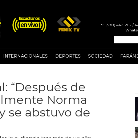
Tel: (380) 442-2112 /
Whatsa
INTERNACIONALES
DEPORTES
SOCIEDAD
FARÁN
al: “Después de
inalmente Norma
y se abstuvo de