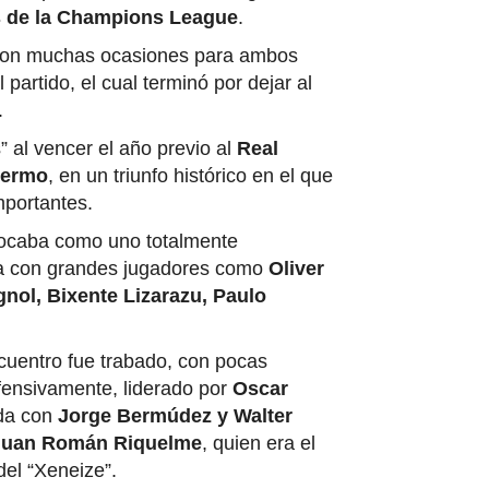
 de la Champions League
.
ó con muchas ocasiones para ambos
 partido, el cual terminó por dejar al
.
” al vencer el año previo al
Real
lermo
, en un triunfo histórico en el que
mportantes.
locaba como uno totalmente
ba con grandes jugadores como
Oliver
gnol, Bixente Lizarazu, Paulo
cuentro fue trabado, con pocas
fensivamente, liderado por
Oscar
ada con
Jorge Bermúdez y Walter
Juan Román Riquelme
, quien era el
del “Xeneize”.