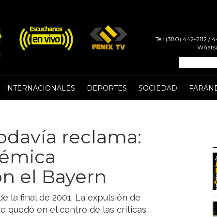
Tel: (380) 442-2112 /
Whatsa
INTERNACIONALES
DEPORTES
SOCIEDAD
FARÁN
todavía reclama:
olémica
on el Bayern
e la final de 2001. La expulsión de
e quedó en el centro de las críticas.