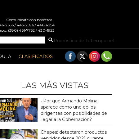
- Comunicate con nosotros -
 446-2656 / 443-2596 / 446-4254
pp: (380) 461-7752 / 430-1923
Pronóstico de Tutiempo.net
DULA
CLASIFICADOS
LAS MÁS VISTAS
¿Por qué Armando Molina
aparece como uno de los
dirigentes con posibilidades de
llegar a la Gobernación?
Chepes: detectaron productos
vencidos desde 2021 durante