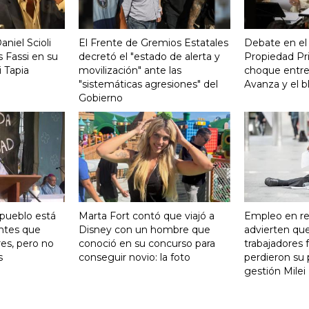
aniel Scioli
El Frente de Gremios Estatales
Debate en el
 Fassi en su
decretó el "estado de alerta y
Propiedad Pri
 Tapia
movilización" ante las
choque entre
"sistemáticas agresiones" del
Avanza y el b
Gobierno
 pueblo está
Marta Fort contó que viajó a
Empleo en re
ntes que
Disney con un hombre que
advierten qu
res, pero no
conoció en su concurso para
trabajadores 
s
conseguir novio: la foto
perdieron su 
gestión Milei