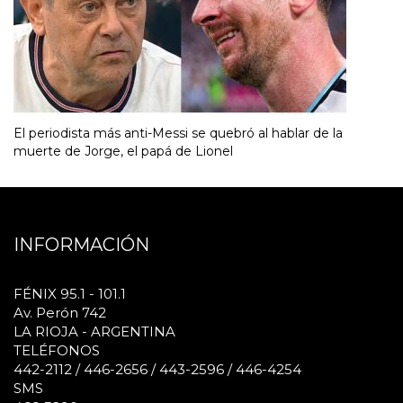
El periodista más anti-Messi se quebró al hablar de la
muerte de Jorge, el papá de Lionel
INFORMACIÓN
FÉNIX 95.1 - 101.1
Av. Perón 742
LA RIOJA - ARGENTINA
TELÉFONOS
442-2112 / 446-2656 / 443-2596 / 446-4254
SMS