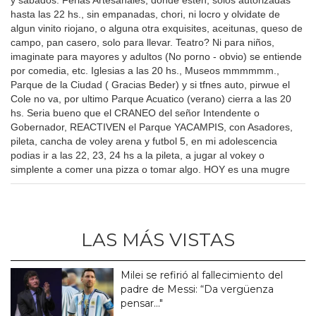
hasta las 22 hs., sin empanadas, chori, ni locro y olvidate de
algun vinito riojano, o alguna otra exquisites, aceitunas, queso de
campo, pan casero, solo para llevar. Teatro? Ni para niños,
imaginate para mayores y adultos (No porno - obvio) se entiende
por comedia, etc. Iglesias a las 20 hs., Museos mmmmmm.,
Parque de la Ciudad ( Gracias Beder) y si tfnes auto, pirwue el
Cole no va, por ultimo Parque Acuatico (verano) cierra a las 20
hs. Seria bueno que el CRANEO del señor Intendente o
Gobernador, REACTIVEN el Parque YACAMPIS, con Asadores,
pileta, cancha de voley arena y futbol 5, en mi adolescencia
podias ir a las 22, 23, 24 hs a la pileta, a jugar al vokey o
simplente a comer una pizza o tomar algo. HOY es una mugre
LAS MÁS VISTAS
Milei se refirió al fallecimiento del
padre de Messi: “Da vergüenza
pensar..."