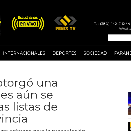
Tel: (380) 442-2112 /
Whatsa
INTERNACIONALES
DEPORTES
SOCIEDAD
FARÁN
 otorgó una
nes aún se
s listas de
incia