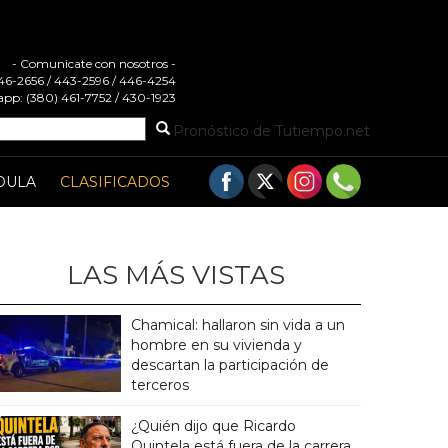
- Comunicate con nosotros -
 446-2656 / 443-2596 / 446-4254
pp: (380) 461-7752 / 430-1923
Pronóstico de Tutiempo.net
DULA
CLASIFICADOS
LAS MÁS VISTAS
Chamical: hallaron sin vida a un
hombre en su vivienda y
descartan la participación de
terceros
¿Quién dijo que Ricardo
Quintela está fuera de la carrera