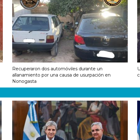
Recuperaron dos automóviles durante un
U
allanamiento por una causa de usurpación en
c
Nonogasta