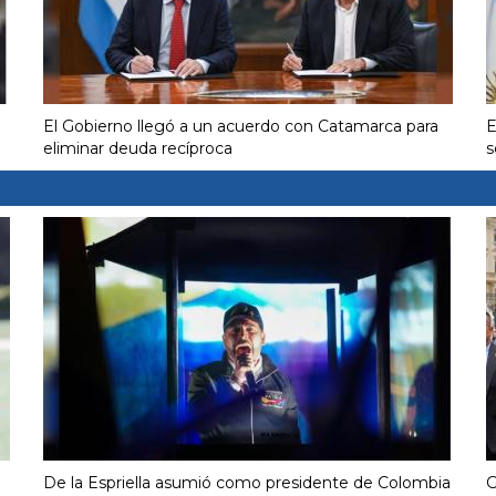
El Gobierno llegó a un acuerdo con Catamarca para
E
eliminar deuda recíproca
s
De la Espriella asumió como presidente de Colombia
G