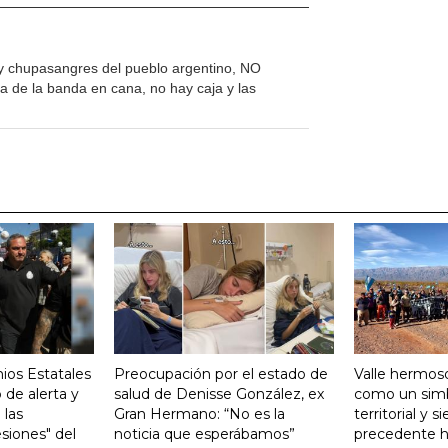
 y chupasangres del pueblo argentino, NO
de la banda en cana, no hay caja y las
ios Estatales
Preocupación por el estado de
Valle hermoso
 de alerta y
salud de Denisse González, ex
como un sim
 las
Gran Hermano: “No es la
territorial y s
siones" del
noticia que esperábamos”
precedente hi