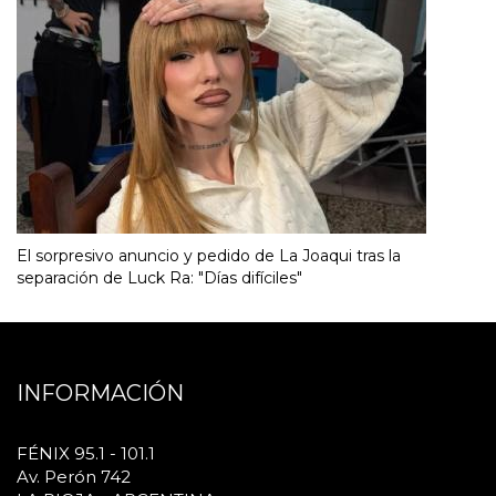
El sorpresivo anuncio y pedido de La Joaqui tras la
separación de Luck Ra: "Días difíciles"
INFORMACIÓN
FÉNIX 95.1 - 101.1
Av. Perón 742