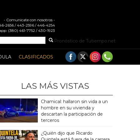
- Comunicate con nosotros -
 446-2656 / 443-2596 / 446-4254
pp: (380) 461-7752 / 430-1923
Pronóstico de Tutiempo.net
DULA
CLASIFICADOS
LAS MÁS VISTAS
Chamical: hallaron sin vida a un
hombre en su vivienda y
descartan la participación de
terceros
¿Quién dijo que Ricardo
Quintela está fuera de la carrera