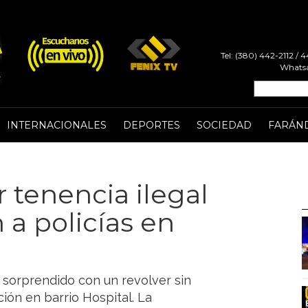
Tel: (380) 442-2112 /
Whatsa
INTERNACIONALES
DEPORTES
SOCIEDAD
FARÁN
 tenencia ilegal
 a policías en
 sorprendido con un revolver sin
ión en barrio Hospital. La