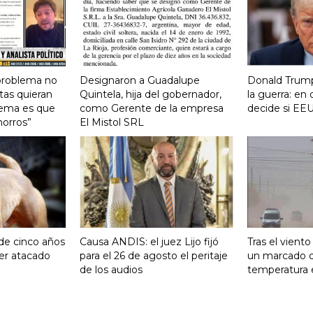
 problema no
Designaron a Guadalupe
Donald Trump
tas quieran
Quintela, hija del gobernador,
la guerra: e
lema es que
como Gerente de la empresa
decide si EEU
horros”
El Mistol SRL
 de cinco años
Causa ANDIS: el juez Lijo fijó
Tras el vient
ser atacado
para el 26 de agosto el peritaje
un marcado 
de los audios
temperatura 