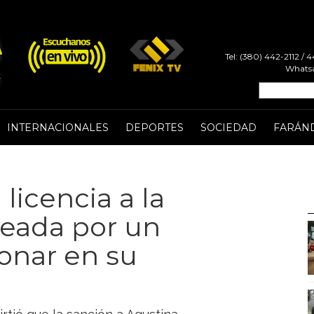
Tel: (380) 442-2112 /
Whatsa
INTERNACIONALES
DEPORTES
SOCIEDAD
FARÁN
licencia a la
peada por un
ionar en su