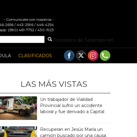
- Comunicate con nosotros -
 446-2656 / 443-2596 / 446-4254
pp: (380) 461-7752 / 430-1923
Pronóstico de Tutiempo.net
DULA
CLASIFICADOS
LAS MÁS VISTAS
Un trabajador de Vialidad
Provincial sufrió un accidente
laboral y fue derivado a Capital
Recuperan en Jesús María un
camión buscado por una causa