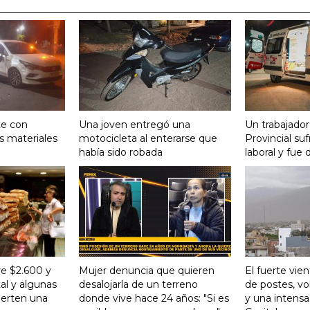
te con
Una joven entregó una
Un trabajador
s materiales
motocicleta al enterarse que
Provincial su
había sido robada
laboral y fue 
re $2.600 y
Mujer denuncia que quieren
El fuerte vie
al y algunas
desalojarla de un terreno
de postes, vo
ierten una
donde vive hace 24 años: "Si es
y una intensa