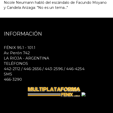
Nicole Neumann habló del escándalo de Facundo Moyano
y Candela Arizaga: "No es un tema..."
INFORMACIÓN
FÉNIX 95.1 - 101.1
Av. Perón 742
LA RIOJA - ARGENTINA
TELÉFONOS
442-2112 / 446-2656 / 443-2596 / 446-4254
SMS
466-3290