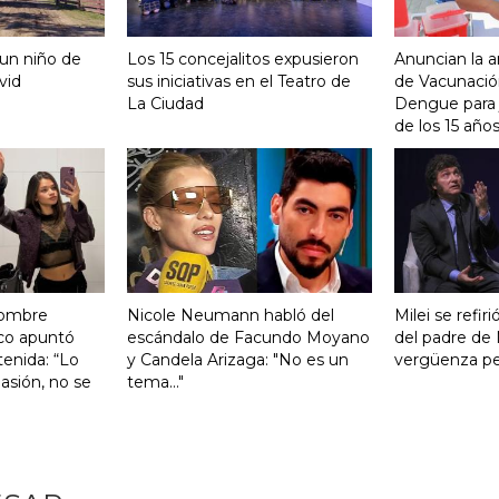
 un niño de
Los 15 concejalitos expusieron
Anuncian la a
vid
sus iniciativas en el Teatro de
de Vacunación
La Ciudad
Dengue para j
de los 15 año
hombre
Nicole Neumann habló del
Milei se refiri
co apuntó
escándalo de Facundo Moyano
del padre de 
tenida: “Lo
y Candela Arizaga: "No es un
vergüenza pen
asión, no se
tema..."