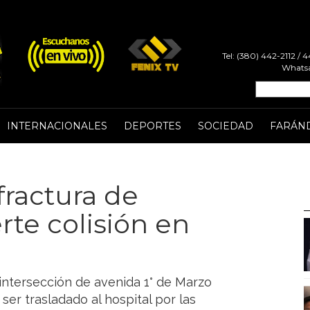
Tel: (380) 442-2112 /
Whatsa
INTERNACIONALES
DEPORTES
SOCIEDAD
FARÁN
 fractura de
rte colisión en
 intersección de avenida 1° de Marzo
ser trasladado al hospital por las