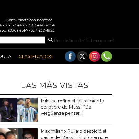
- Comunicate con nosotros -
 446-2656 / 443-2596 / 446-4254
pp: (380) 461-7752 / 430-1923
Pronóstico de Tutiempo.net
DULA
CLASIFICADOS
LAS MÁS VISTAS
Milei se refirió al fallecimiento
del padre de Messi: “Da
vergüenza pensar..."
Maximiliano Pullaro despidió al
padre de Messi: “Eligió siempre