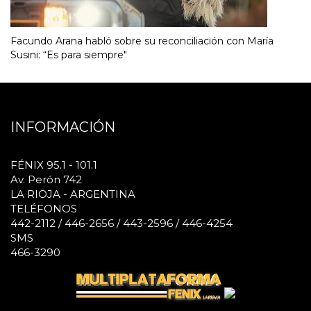
Facundo Arana habló sobre su reconciliación con María
Susini: “Es para siempre"
INFORMACIÓN
FÉNIX 95.1 - 101.1
Av. Perón 742
LA RIOJA - ARGENTINA
TELÉFONOS
442-2112 / 446-2656 / 443-2596 / 446-4254
SMS
466-3290