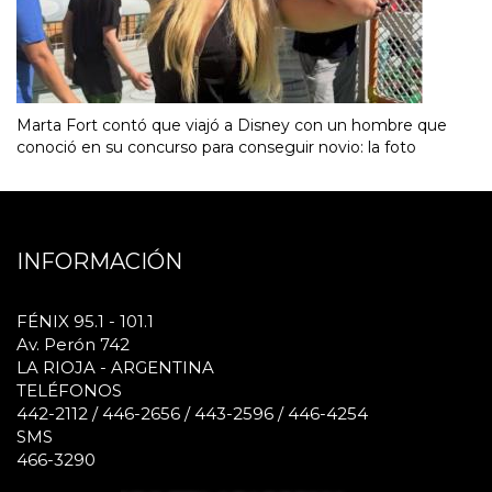
Marta Fort contó que viajó a Disney con un hombre que
conoció en su concurso para conseguir novio: la foto
INFORMACIÓN
FÉNIX 95.1 - 101.1
Av. Perón 742
LA RIOJA - ARGENTINA
TELÉFONOS
442-2112 / 446-2656 / 443-2596 / 446-4254
SMS
466-3290