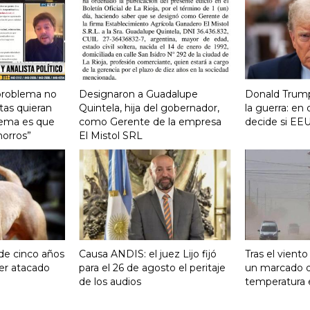
 problema no
Designaron a Guadalupe
Donald Trump
tas quieran
Quintela, hija del gobernador,
la guerra: e
lema es que
como Gerente de la empresa
decide si EEU
horros”
El Mistol SRL
 de cinco años
Causa ANDIS: el juez Lijo fijó
Tras el vient
ser atacado
para el 26 de agosto el peritaje
un marcado 
de los audios
temperatura 