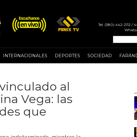
Tel: (380) 442-2112 /
Whatsa
INTERNACIONALES
DEPORTES
SOCIEDAD
FARÁN
 vinculado al
ina Vega: las
ades que