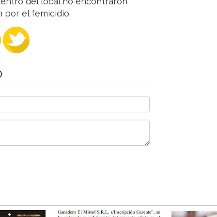
entro del local no encontraron
 por el femicidio.
O