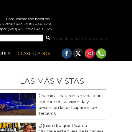
- Comunicate con nosotros -
 446-2656 / 443-2596 / 446-4254
pp: (380) 461-7752 / 430-1923
Pronóstico de Tutiempo.net
DULA
CLASIFICADOS
LAS MÁS VISTAS
Chamical: hallaron sin vida a un
hombre en su vivienda y
descartan la participación de
terceros
¿Quién dijo que Ricardo
Quintela está fuera de la carrera