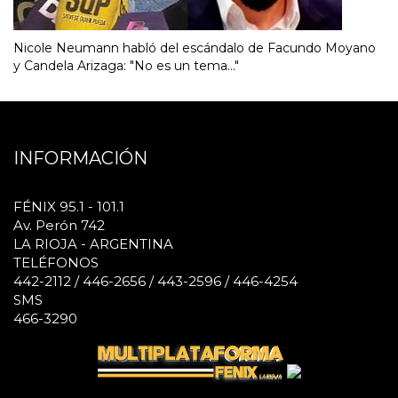
Nicole Neumann habló del escándalo de Facundo Moyano
y Candela Arizaga: "No es un tema..."
INFORMACIÓN
FÉNIX 95.1 - 101.1
Av. Perón 742
LA RIOJA - ARGENTINA
TELÉFONOS
442-2112 / 446-2656 / 443-2596 / 446-4254
SMS
466-3290