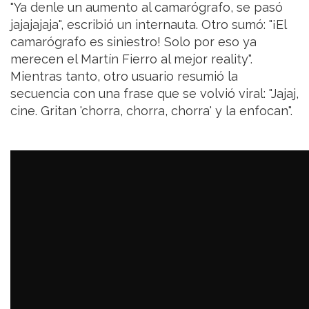
"Ya denle un aumento al camarógrafo, se pasó
jajajajaja", escribió un internauta. Otro sumó: "¡El
camarógrafo es siniestro! Solo por eso ya
merecen el Martín Fierro al mejor reality".
Mientras tanto, otro usuario resumió la
secuencia con una frase que se volvió viral: "Jajaj,
cine. Gritan 'chorra, chorra, chorra' y la enfocan".