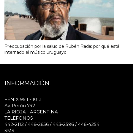
Preocupación por la salud de Rubén Rada: por qué está
internado el músico uruguayo
INFORMACIÓN
FÉNIX 95.1 - 101.1
Av. Perón 742
LA RIOJA - ARGENTINA
TELÉFONOS
442-2112 / 446-2656 / 443-2596 / 446-4254
SMS