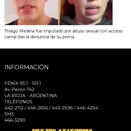
Thiago Medina fue imputado por abuso sexual con acceso
carnal tras la denuncia de su prima
INFORMACIÓN
FÉNIX 95.1 - 101.1
Av. Perón 742
LA RIOJA - ARGENTINA
TELÉFONOS
442-2112 / 446-2656 / 443-2596 / 446-4254
SMS
466-3290