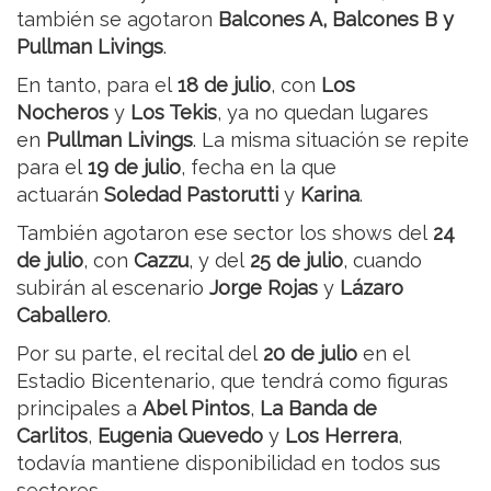
también se agotaron
Balcones A, Balcones B y
Pullman Livings
.
En tanto, para el
18 de julio
, con
Los
Nocheros
y
Los Tekis
, ya no quedan lugares
en
Pullman Livings
. La misma situación se repite
para el
19 de julio
, fecha en la que
actuarán
Soledad Pastorutti
y
Karina
.
También agotaron ese sector los shows del
24
de julio
, con
Cazzu
, y del
25 de julio
, cuando
subirán al escenario
Jorge Rojas
y
Lázaro
Caballero
.
Por su parte, el recital del
20 de julio
en el
Estadio Bicentenario, que tendrá como figuras
principales a
Abel Pintos
,
La Banda de
Carlitos
,
Eugenia Quevedo
y
Los Herrera
,
todavía mantiene disponibilidad en todos sus
sectores.