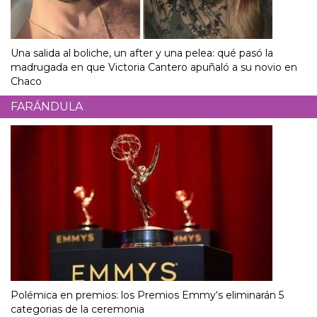
Una salida al boliche, un after y una pelea: qué pasó la
madrugada en que Victoria Cantero apuñaló a su novio en
Chaco
FARÁNDULA
Polémica en premios: los Premios Emmy‘s eliminarán 5
categorias de la ceremonia