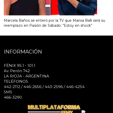
Marcela Baños se enteró por la TV que Marixa Balli será su
reemplazo en Pasión de Sábado: “Estoy en shock”
INFORMACIÓN
FÉNIX 95.1 - 101.1
Av. Perón 742
LA RIOJA - ARGENTINA
TELÉFONOS
442-2112 / 446-2656 / 443-2596 / 446-4254
SMS
466-3290