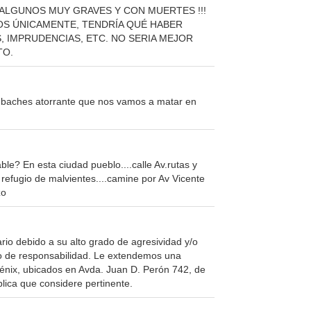
ALGUNOS MUY GRAVES Y CON MUERTES !!!
S ÚNICAMENTE, TENDRÍA QUÉ HABER
 IMPRUDENCIAS, ETC. NO SERIA MEJOR
TO.
 baches atorrante que nos vamos a matar en
table? En esta ciudad pueblo....calle Av.rutas y
refugio de malvientes....camine por Av Vicente
zo
o debido a su alto grado de agresividad y/o
cto de responsabilidad. Le extendemos una
Fénix, ubicados en Avda. Juan D. Perón 742, de
lica que considere pertinente.