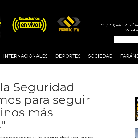
Tel: (380) 442-2112 /
Whatsa
INTERNACIONALES
DEPORTES
SOCIEDAD
FARÁN
la Seguridad
amos para seguir
inos más
"