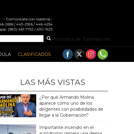
- Comunicate con nosotros -
 446-2656 / 443-2596 / 446-4254
pp: (380) 461-7752 / 430-1923
Pronóstico de Tutiempo.net
DULA
CLASIFICADOS
LAS MÁS VISTAS
¿Por qué Armando Molina
aparece como uno de los
dirigentes con posibilidades de
llegar a la Gobernación?
Importante incendio en el
autódromo generó una densa