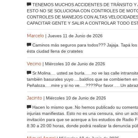
TENEMOS MUCHOS ACCIDENTES DE TRÁNSITO Y 
ESTO NO SE SOLUCIONA CON CONTROLES DE MOTO
CONTROLES DE MANEJOS CON ALTAS VELOCIDADES,
CAPACITAR GENTE Y SALIR A CONTROLAR TODO ES
Marcelo
| Jueves 11 de Junio de 2026
Caminos más seguros para todos??? Jajaja. Tapá los
ésta ciudad llena de cratetes
Vecino
| Miércoles 10 de Junio de 2026
Sr.Molina.... usted.se burla......no ve las calle intransi
también basurales yuyo ....baldíos que se combierten en 
Peñaloza.....mire y si no ve.....????Por favor......Un abra
Jacinto
| Miércoles 10 de Junio de 2026
Hacen lo mismo que..No hemos publicado su comentari
injurias manifiestas. Esto no es una censura, sino un a
invitación para que se acerque a los estudios de Radio 
8:30 a 20:00 horas, donde podrá realizar la denuncia púb