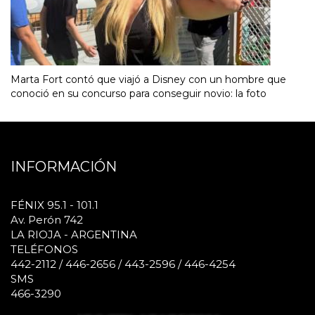
Marta Fort contó que viajó a Disney con un hombre que
conoció en su concurso para conseguir novio: la foto
INFORMACIÓN
FÉNIX 95.1 - 101.1
Av. Perón 742
LA RIOJA - ARGENTINA
TELÉFONOS
442-2112 / 446-2656 / 443-2596 / 446-4254
SMS
466-3290