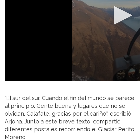
"El sur del sur. Cuando el fin del mundo se parece
al principio. Gente buena y lugares que no se
olvidan. Calafate, gracias por el cariño", escribió
Arjona. Junto a este breve texto, compartió
diferentes postales recorriendo el Glaciar Perito
Moreno.