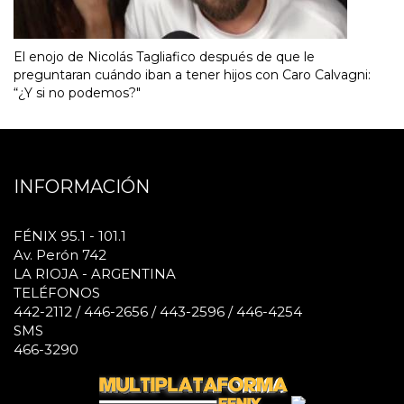
El enojo de Nicolás Tagliafico después de que le
preguntaran cuándo iban a tener hijos con Caro Calvagni:
“¿Y si no podemos?"
INFORMACIÓN
FÉNIX 95.1 - 101.1
Av. Perón 742
LA RIOJA - ARGENTINA
TELÉFONOS
442-2112 / 446-2656 / 443-2596 / 446-4254
SMS
466-3290