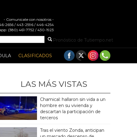
- Comunicate con nosotros -
 446-2656 / 443-2596 / 446-4254
pp: (380) 461-7752 / 430-1923
Pronóstico de Tutiempo.net
DULA
CLASIFICADOS
LAS MÁS VISTAS
Chamical: hallaron sin vida a un
hombre en su vivienda y
descartan la participación de
terceros
Tras el viento Zonda, anticipan
un marcado descenso de