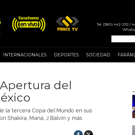
Tel: (380) 442-2112 /
Whatsa
INTERNACIONALES
DEPORTES
SOCIEDAD
FARÁN
 Apertura del
éxico
 de la tercera Copa del Mundo en sus
ron Shakira, Maná, J Balvin y más