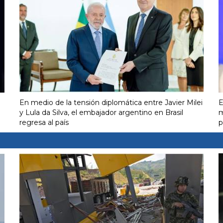
En medio de la tensión diplomática entre Javier Milei
E
y Lula da Silva, el embajador argentino en Brasil
m
regresa al país
p