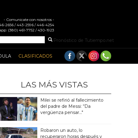
- Comunicate con nosotros -
 446-2656 / 443-2596 / 446-4254
pp: (380) 461-7752 / 430-1923
Pronóstico de Tutiempo.net
DULA
CLASIFICADOS
LAS MÁS VISTAS
Milei se refirió al fallecimiento
del padre de Messi: “Da
vergüenza pensar..."
Robaron un auto, lo
recuperaron horas después y