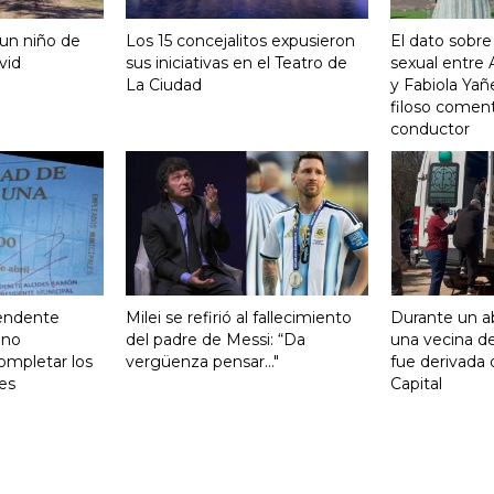
 un niño de
Los 15 concejalitos expusieron
El dato sobre
vid
sus iniciativas en el Teatro de
sexual entre
La Ciudad
y Fabiola Yañ
filoso coment
conductor
tendente
Milei se refirió al fallecimiento
Durante un ab
ono
del padre de Messi: “Da
una vecina de
ompletar los
vergüenza pensar..."
fue derivada 
es
Capital