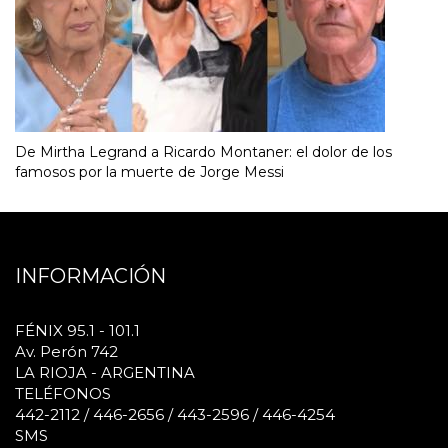
De Mirtha Legrand a Ricardo Montaner: el dolor de los
famosos por la muerte de Jorge Messi
INFORMACIÓN
FÉNIX 95.1 - 101.1
Av. Perón 742
LA RIOJA - ARGENTINA
TELÉFONOS
442-2112 / 446-2656 / 443-2596 / 446-4254
SMS