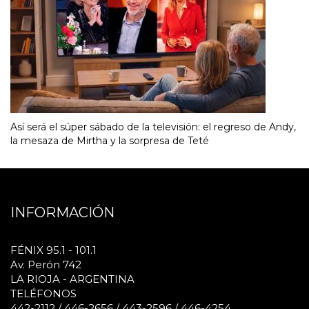
Así será el súper sábado de la televisión: el regreso de Andy,
la mesaza de Mirtha y la sorpresa de Teté
INFORMACIÓN
FÉNIX 95.1 - 101.1
Av. Perón 742
LA RIOJA - ARGENTINA
TELÉFONOS
442-2112 / 446-2656 / 443-2596 / 446-4254