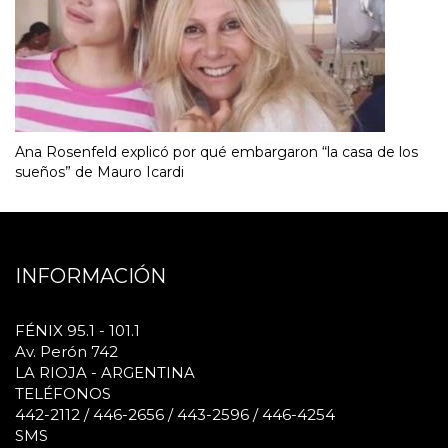
Ana Rosenfeld explicó por qué embargaron “la casa de los
sueños” de Mauro Icardi
INFORMACIÓN
FÉNIX 95.1 - 101.1
Av. Perón 742
LA RIOJA - ARGENTINA
TELÉFONOS
442-2112 / 446-2656 / 443-2596 / 446-4254
SMS