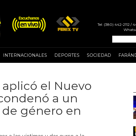
Tel: (380) 442-2112 /
Whatsa
INTERNACIONALES
DEPORTES
SOCIEDAD
FARÁN
a aplicó el Nuevo
 condenó a un
a de género en