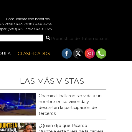
- Comunicate con nosotros -
 446-2656 / 443-2596 / 446-4254
pp: (380) 461-7752 / 430-1923
Pronóstico de Tutiempo.net
DULA
CLASIFICADOS
LAS MÁS VISTAS
Chamical: hallaron sin vida a un
hombre en su vivienda y
descartan la participación de
terceros
¿Quién dijo que Ricardo
Quintela está fuera de la carrera