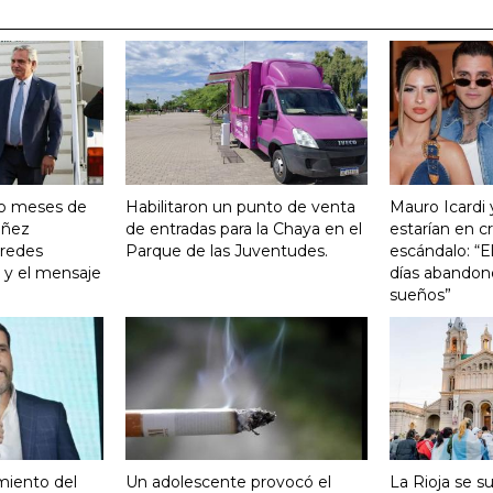
ro meses de
Habilitaron un punto de venta
Mauro Icardi 
Yañez
de entradas para la Chaya en el
estarían en cri
 redes
Parque de las Juventudes.
escándalo: “E
o y el mensaje
días abandonó
sueños”
miento del
Un adolescente provocó el
La Rioja se s