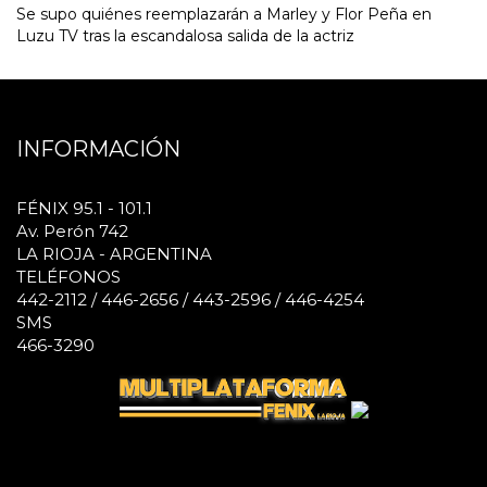
Se supo quiénes reemplazarán a Marley y Flor Peña en
Luzu TV tras la escandalosa salida de la actriz
INFORMACIÓN
FÉNIX 95.1 - 101.1
Av. Perón 742
LA RIOJA - ARGENTINA
TELÉFONOS
442-2112 / 446-2656 / 443-2596 / 446-4254
SMS
466-3290