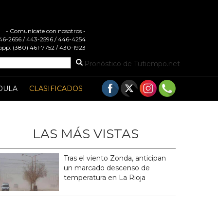
- Comunicate con nosotros -
 446-2656 / 443-2596 / 446-4254
pp: (380) 461-7752 / 430-1923
Pronóstico de Tutiempo.net
DULA
CLASIFICADOS
LAS MÁS VISTAS
Tras el viento Zonda, anticipan
un marcado descenso de
temperatura en La Rioja