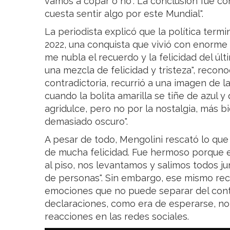
vamos a copar o no". La conclusión fue co
cuesta sentir algo por este Mundial".
La periodista explicó que la política term
2022, una conquista que vivió con enorme 
me nubla el recuerdo y la felicidad del úl
una mezcla de felicidad y tristeza", recono
contradictoria, recurrió a una imagen de l
cuando la bolita amarilla se tiñe de azul 
agridulce, pero no por la nostalgia, más 
demasiado oscuro".
A pesar de todo, Mengolini rescató lo que 
de mucha felicidad. Fue hermoso porque el
al piso, nos levantamos y salimos todos jun
de personas". Sin embargo, ese mismo re
emociones que no puede separar del conte
declaraciones, como era de esperarse, no
reacciones en las redes sociales.