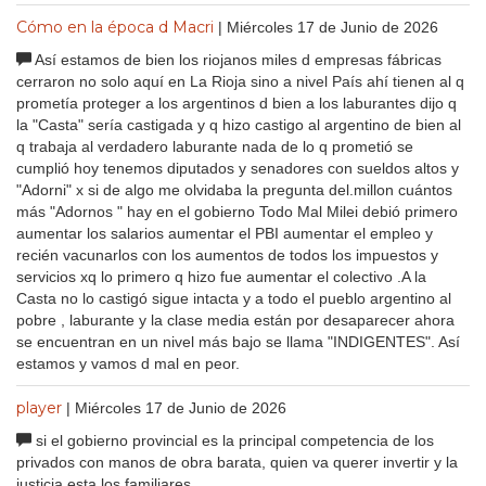
Cómo en la época d Macri
| Miércoles 17 de Junio de 2026
Así estamos de bien los riojanos miles d empresas fábricas
cerraron no solo aquí en La Rioja sino a nivel País ahí tienen al q
prometía proteger a los argentinos d bien a los laburantes dijo q
la "Casta" sería castigada y q hizo castigo al argentino de bien al
q trabaja al verdadero laburante nada de lo q prometió se
cumplió hoy tenemos diputados y senadores con sueldos altos y
"Adorni" x si de algo me olvidaba la pregunta del.millon cuántos
más "Adornos " hay en el gobierno Todo Mal Milei debió primero
aumentar los salarios aumentar el PBI aumentar el empleo y
recién vacunarlos con los aumentos de todos los impuestos y
servicios xq lo primero q hizo fue aumentar el colectivo .A la
Casta no lo castigó sigue intacta y a todo el pueblo argentino al
pobre , laburante y la clase media están por desaparecer ahora
se encuentran en un nivel más bajo se llama "INDIGENTES". Así
estamos y vamos d mal en peor.
player
| Miércoles 17 de Junio de 2026
si el gobierno provincial es la principal competencia de los
privados con manos de obra barata, quien va querer invertir y la
justicia esta los familiares