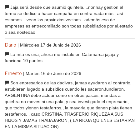
Jaja será desde que asumió quintela....nonhay gestión el
termo se dedico a hacer campaña en contra nada más...así
estamos....vean las.prpvinxias vecinas...además eso de
empresas es entrecomillado son todas subsidiados por.el.estado
o sea nosteoao
Dario
| Miércoles 17 de Junio de 2026
La mía es una, ahora me instale en Catamarca jajaja y
funciona 10 puntos
Ernesto
| Martes 16 de Junio de 2026
Son enpresarios de las dadivas, jamas ayudaron al contrario,
estubieran lugado a subsidios cuando les sacaron,fundieron,
ARGENTINA debe actuar como en otros paices, mandas a
quiebra no moves ni una pala, y sea investigado el enpresario,
que todos yienen testaferros,, la mayoria que tienen plata tienen
testaferros, , caso CRISTINA, TRASFERIO RIQUEZA A SUS
HIJOS Y JAMAS TRABAJARON, ( LA RIOJA QUIENES ESTARIAN
EN LA MISMA SITUACION)