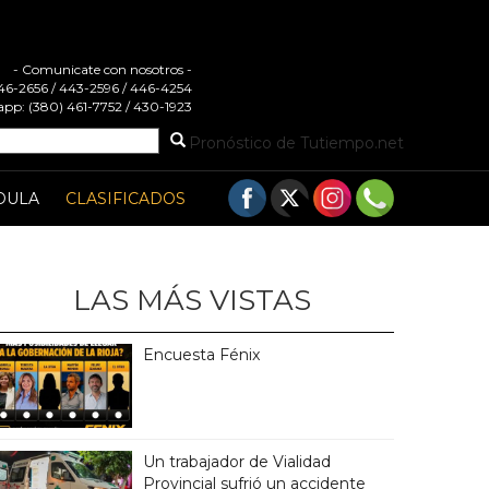
- Comunicate con nosotros -
 446-2656 / 443-2596 / 446-4254
pp: (380) 461-7752 / 430-1923
Pronóstico de Tutiempo.net
DULA
CLASIFICADOS
LAS MÁS VISTAS
Encuesta Fénix
Un trabajador de Vialidad
Provincial sufrió un accidente