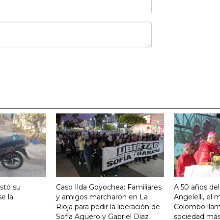
stó su
Caso Ilda Goyochea: Familiares
A 50 años del
e la
y amigos marcharon en La
Angelelli, el
Rioja para pedir la liberación de
Colombo llam
Sofía Agüero y Gabriel Díaz
sociedad más 