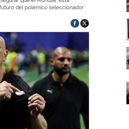
asegurar que el Mundial “está
 futuro del polémico seleccionador