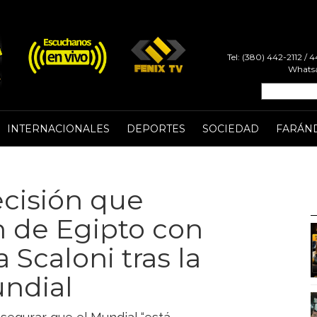
Tel: (380) 442-2112 /
Whatsa
INTERNACIONALES
DEPORTES
SOCIEDAD
FARÁN
cisión que
n de Egipto con
 Scaloni tras la
undial