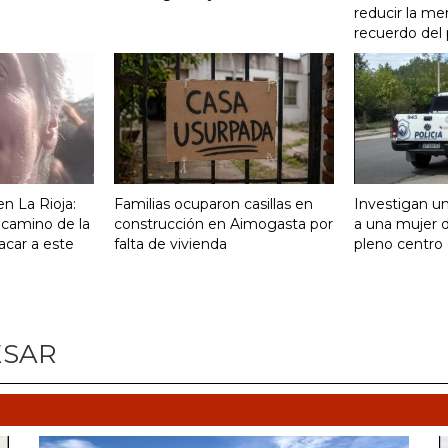
reducir la me
recuerdo del
n La Rioja:
Familias ocuparon casillas en
Investigan un
 camino de la
construcción en Aimogasta por
a una mujer 
acar a este
falta de vivienda
pleno centro 
ESAR